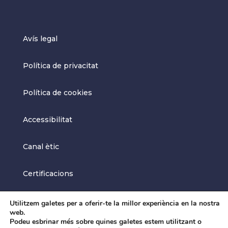
Avís legal
Política de privacitat
Política de cookies
Accessibilitat
Canal ètic
Certificacions
Utilitzem galetes per a oferir-te la millor experiència en la nostra
Aigües de Manresa, tots els drets reservats. Disseny per
web.
Marco+Ibor
Podeu esbrinar més sobre quines galetes estem utilitzant o