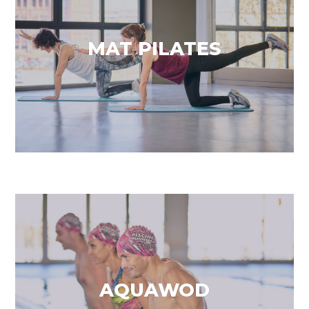
Treballa amb tot el cos
MAT PILATES
VEURE MÉS
Treballant amb l’aigua
AQUAWOD
VEURE MÉS