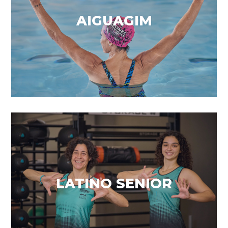
Coordinació & Equilibri
AIGUAGIM
VEURE MÉS
Coordinació & treball cardiovascular
LATINO SENIOR
VEURE MÉS