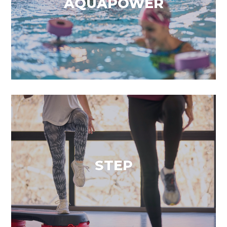
AQUAPOWER
VEURE MÉS
Treball cardiovascular
STEP
VEURE MÉS