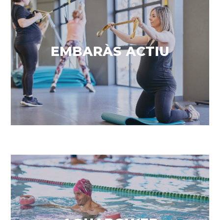
Enfortiment & tonificació
EMBARÀS ACTIU
VEURE MÉS
Treballant amb l’aigua