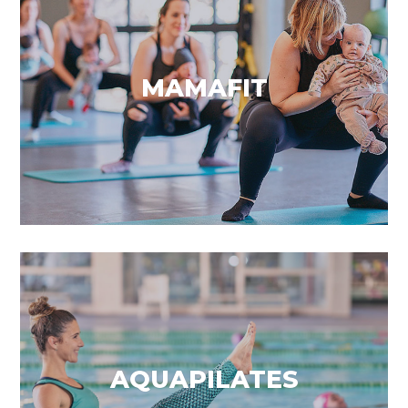
Força & resistència
MAMAFIT
VEURE MÉS
Enfortir & relaxar
AQUAPILATES
VEURE MÉS