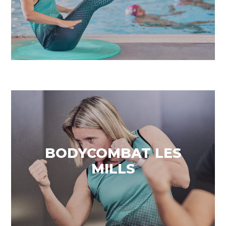
Crema calories
BODYCOMBAT LES
MILLS
VEURE MÉS